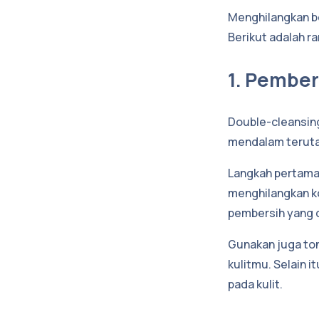
Menghilangkan be
Berikut adalah r
1. Pember
Double-cleansin
mendalam teruta
Langkah pertama
menghilangkan ko
pembersih yang c
Gunakan juga to
kulitmu. Selain 
pada kulit.