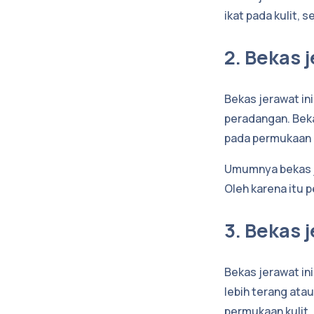
ikat pada kulit,
2. Bekas 
Bekas jerawat in
peradangan. Bekas
pada permukaan k
Umumnya bekas j
Oleh karena itu
3. Bekas 
Bekas jerawat ini
lebih terang atau
permukaan kulit.