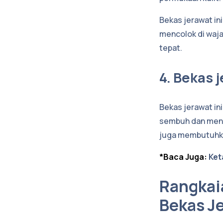
Bekas jerawat i
mencolok di waj
tepat.
4. Bekas 
Bekas jerawat ini
sembuh dan mening
juga membutuhka
*Baca Juga:
Ket
Rangkai
Bekas J