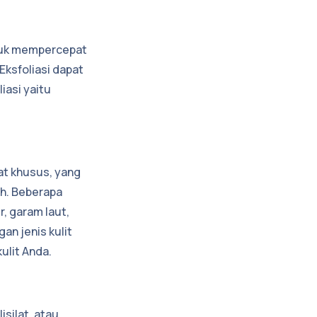
untuk mempercepat
 Eksfoliasi dapat
asi yaitu
lat khusus, yang
ah. Beberapa
r, garam laut,
an jenis kulit
ulit Anda.
silat, atau