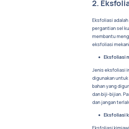
2. Eksfoli
Eksfoliasi adala
pergantian sel ku
membantu menghil
eksfoliasi mekani
Eksfoliasi
Jenis eksfoliasi 
digunakan untuk 
bahan yang diguna
dan biji-bijian. 
dan jangan terla
Eksfoliasi 
Eksfoliasi kimia