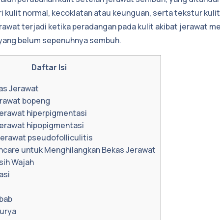
 kulit normal, kecoklatan atau keunguan, serta tekstur kulit
rawat terjadi ketika peradangan pada kulit akibat jerawat m
t yang belum sepenuhnya sembuh.
Daftar Isi
as Jerawat
erawat bopeng
jerawat hiperpigmentasi
jerawat hipopigmentasi
jerawat pseudofolliculitis
ncare untuk Menghilangkan Bekas Jerawat
sih Wajah
asi
bab
Surya