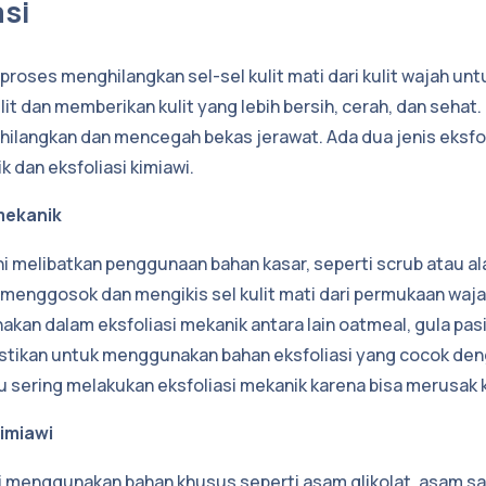
asi
h proses menghilangkan sel-sel kulit mati dari kulit wajah 
lit dan memberikan kulit yang lebih bersih, cerah, dan sehat.
angkan dan mencegah bekas jerawat. Ada dua jenis eksfoli
k dan eksfoliasi kimiawi.
 mekanik
ini melibatkan penggunaan bahan kasar, seperti scrub atau a
menggosok dan mengikis sel kulit mati dari permukaan waj
kan dalam eksfoliasi mekanik antara lain oatmeal, gula pasi
Pastikan untuk menggunakan bahan eksfoliasi yang cocok deng
lu sering melakukan eksfoliasi mekanik karena bisa merusak k
kimiawi
wi menggunakan bahan khusus seperti asam glikolat, asam sali