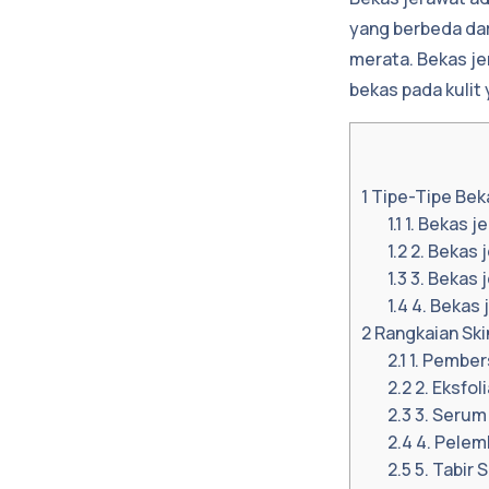
yang berbeda dari
merata. Bekas je
bekas pada kuli
1
Tipe-Tipe Bek
1.1
1. Bekas j
1.2
2. Bekas 
1.3
3. Bekas 
1.4
4. Bekas 
2
Rangkaian Ski
2.1
1. Pember
2.2
2. Eksfoli
2.3
3. Serum
2.4
4. Pelem
2.5
5. Tabir 