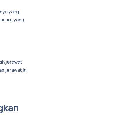
anya yang
incare yang
lah jerawat
s jerawat ini
gkan