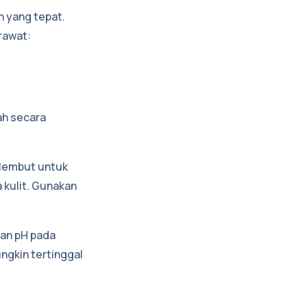
 yang tepat.
rawat:
ah secara
 lembut untuk
 kulit. Gunakan
an pH pada
ngkin tertinggal