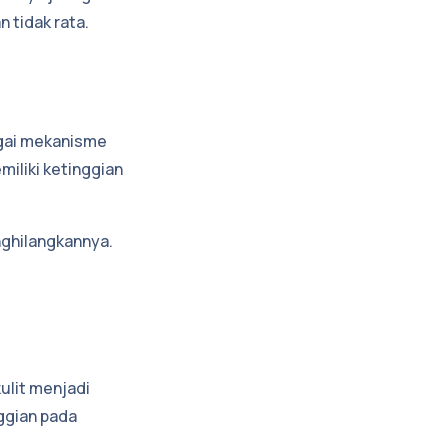
 tidak rata.
bagai mekanisme
miliki ketinggian
ghilangkannya.
kulit menjadi
nggian pada