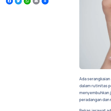
Facebook
Twitter
WhatsApp
Email
Share
Ada serangkaian 
dalam rutinitas p
menyembuhkan jer
peradangan dan m
Bekas jerawat ad