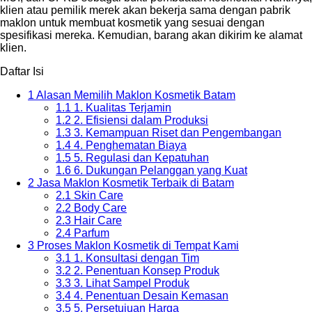
klien atau pemilik merek akan bekerja sama dengan pabrik
maklon untuk membuat kosmetik yang sesuai dengan
spesifikasi mereka. Kemudian, barang akan dikirim ke alamat
klien.
Daftar Isi
1
Alasan Memilih Maklon Kosmetik Batam
1.1
1. Kualitas Terjamin
1.2
2. Efisiensi dalam Produksi
1.3
3. Kemampuan Riset dan Pengembangan
1.4
4. Penghematan Biaya
1.5
5. Regulasi dan Kepatuhan
1.6
6. Dukungan Pelanggan yang Kuat
2
Jasa Maklon Kosmetik Terbaik di Batam
2.1
Skin Care
2.2
Body Care
2.3
Hair Care
2.4
Parfum
3
Proses Maklon Kosmetik di Tempat Kami
3.1
1. Konsultasi dengan Tim
3.2
2. Penentuan Konsep Produk
3.3
3. Lihat Sampel Produk
3.4
4. Penentuan Desain Kemasan
3.5
5. Persetujuan Harga