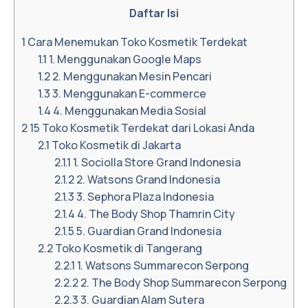
Daftar Isi
1
Cara Menemukan Toko Kosmetik Terdekat
1.1
1. Menggunakan Google Maps
1.2
2. Menggunakan Mesin Pencari
1.3
3. Menggunakan E-commerce
1.4
4. Menggunakan Media Sosial
2
15 Toko Kosmetik Terdekat dari Lokasi Anda
2.1
Toko Kosmetik di Jakarta
2.1.1
1. Sociolla Store Grand Indonesia
2.1.2
2. Watsons Grand Indonesia
2.1.3
3. Sephora Plaza Indonesia
2.1.4
4. The Body Shop Thamrin City
2.1.5
5. Guardian Grand Indonesia
2.2
Toko Kosmetik di Tangerang
2.2.1
1. Watsons Summarecon Serpong
2.2.2
2. The Body Shop Summarecon Serpong
2.2.3
3. Guardian Alam Sutera