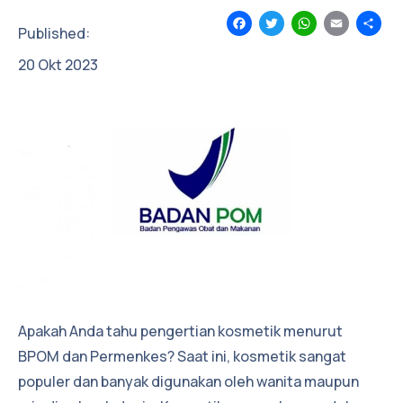
Facebook
Twitter
WhatsApp
Email
Sh
Published:
20
Okt
2023
Apakah Anda tahu pengertian kosmetik menurut
BPOM dan Permenkes? Saat ini, kosmetik sangat
populer dan banyak digunakan oleh wanita maupun