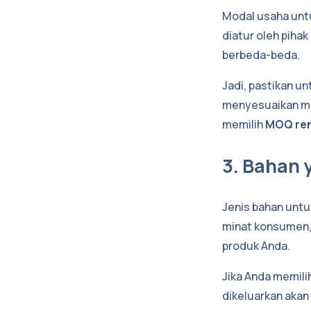
Modal usaha unt
diatur oleh pihak
berbeda-beda.
Jadi, pastikan u
menyesuaikan mod
memilih
MOQ re
3. Bahan
Jenis bahan unt
minat konsumen,
produk Anda.
Jika Anda memil
dikeluarkan akan