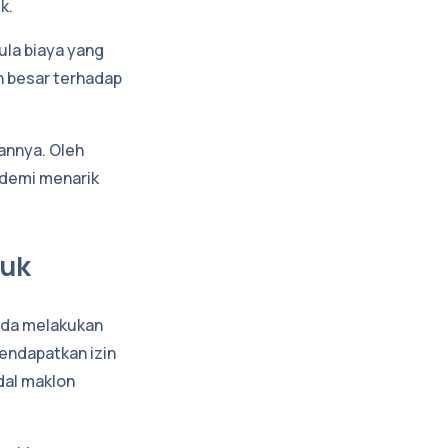
k.
ula biaya yang
h besar terhadap
annya. Oleh
 demi menarik
duk
nda melakukan
endapatkan izin
dal maklon