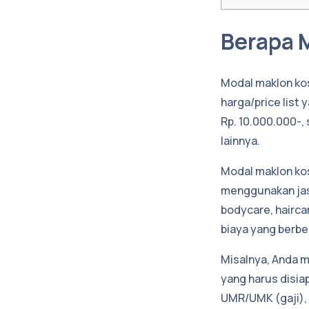
Berapa 
Modal maklon kos
harga/price list
Rp. 10.000.000-, 
lainnya.
Modal maklon kos
menggunakan jas
bodycare, hairca
biaya yang berb
Misalnya, Anda 
yang harus disi
UMR/UMK (gaji), 