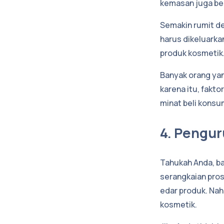
kemasan juga be
Semakin rumit de
harus dikeluarka
produk kosmetik
Banyak orang yan
karena itu, fakt
minat beli konsu
4. Pengur
Tahukah Anda, b
serangkaian pro
edar produk. Nah
kosmetik.