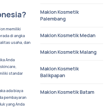
Maklon Kosmetik
onesia?
Palembang
lon memiliki
Maklon Kosmetik Medan
erada di angka
galitas usaha, dan
Maklon Kosmetik Malang
ika Anda
skincare,
Maklon Kosmetik
iliki standar
Balikpapan
ka ada biaya
Maklon Kosmetik Batam
ada pembayaran
oduk yang Anda