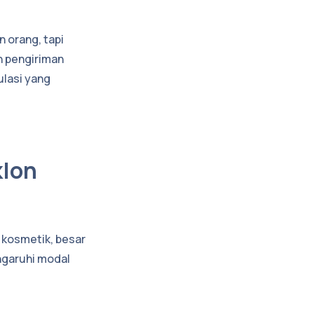
 orang, tapi
n pengiriman
ulasi yang
klon
 kosmetik, besar
ngaruhi modal