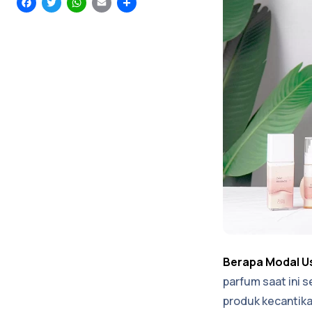
Facebook
Twitter
WhatsApp
Email
Share
Berapa Modal U
parfum saat ini s
produk kecantika