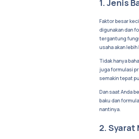
1. Jenis 
Faktor besar kec
digunakan dan fo
tergantung fungs
usaha akan lebih
Tidak hanya bah
juga formulasi p
semakin tepat pu
Dan saat Anda b
baku dan formula
nantinya.
2. Syarat