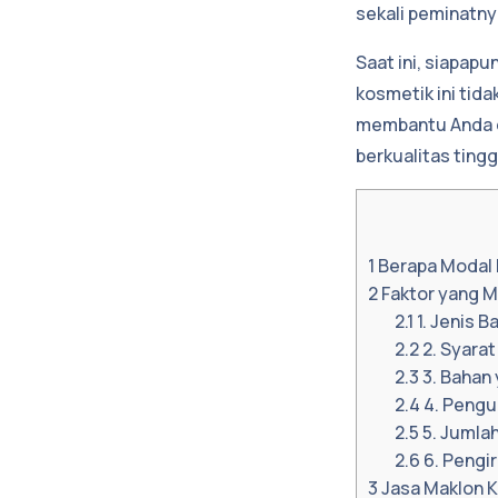
sekali peminatny
Saat ini, siapapu
kosmetik ini tid
membantu Anda 
berkualitas tingg
1
Berapa Modal 
2
Faktor yang 
2.1
1. Jenis 
2.2
2. Syarat
2.3
3. Bahan
2.4
4. Pengur
2.5
5. Jumlah
2.6
6. Pengi
3
Jasa Maklon K