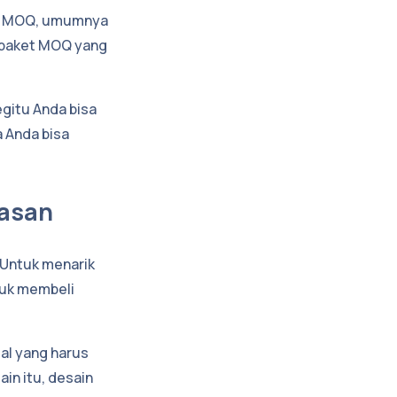
at MOQ, umumnya
 paket MOQ yang
gitu Anda bisa
a Anda bisa
masan
 Untuk menarik
tuk membeli
al yang harus
in itu, desain