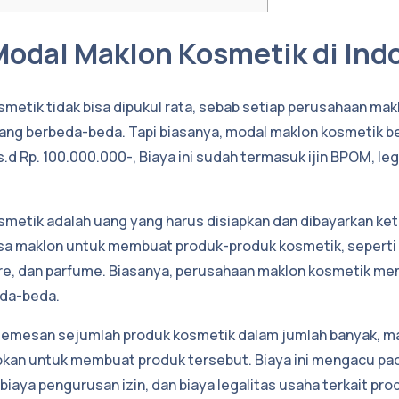
Modal Maklon Kosmetik di Ind
metik tidak bisa dipukul rata, sebab setiap perusahaan mak
 yang berbeda-beda. Tapi biasanya, modal maklon kosmetik b
s.d Rp. 100.000.000-, Biaya ini sudah termasuk ijin BPOM, le
metik adalah uang yang harus disiapkan dan dibayarkan ket
a maklon untuk membuat produk-produk kosmetik, seperti 
re, dan parfume. Biasanya, perusahaan maklon kosmetik mem
eda-beda.
memesan sejumlah produk kosmetik dalam jumlah banyak, ma
apkan untuk membuat produk tersebut. Biaya ini mengacu p
biaya pengurusan izin, dan biaya legalitas usaha terkait pr