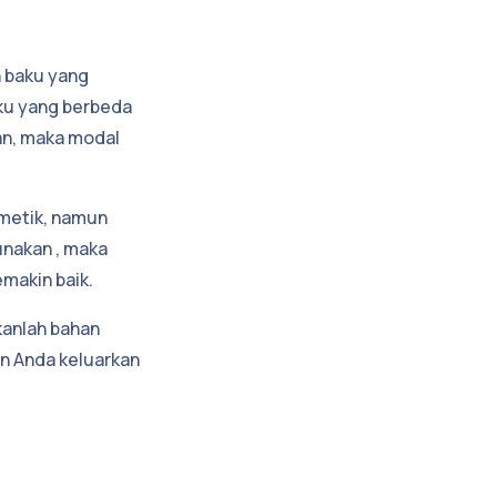
n baku yang
aku yang berbeda
an, maka modal
smetik, namun
unakan , maka
makin baik.
kanlah bahan
n Anda keluarkan