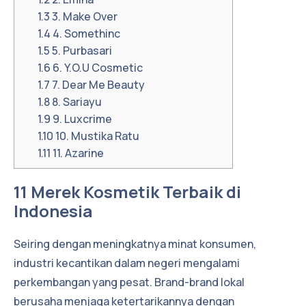
1.3
3. Make Over
1.4
4. Somethinc
1.5
5. Purbasari
1.6
6. Y.O.U Cosmetic
1.7
7. Dear Me Beauty
1.8
8. Sariayu
1.9
9. Luxcrime
1.10
10. Mustika Ratu
1.11
11. Azarine
11 Merek Kosmetik Terbaik di
Indonesia
Seiring dengan meningkatnya minat konsumen,
industri kecantikan dalam negeri mengalami
perkembangan yang pesat. Brand-brand lokal
berusaha menjaga ketertarikannya dengan