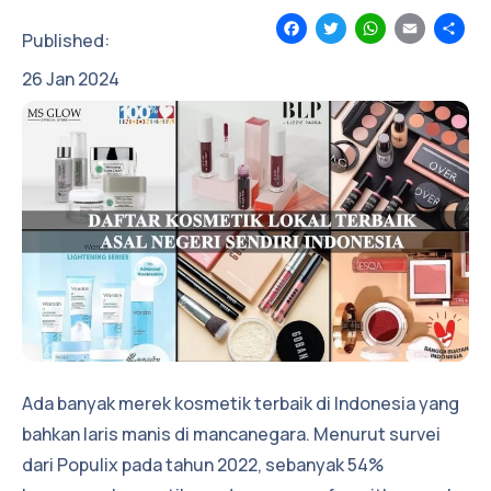
Facebook
Twitter
WhatsApp
Email
Sh
Published:
26
Jan
2024
Ada banyak merek kosmetik terbaik di Indonesia yang
bahkan laris manis di mancanegara. Menurut survei
dari Populix pada tahun 2022, sebanyak 54%