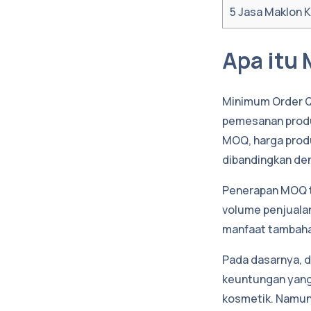
5
Jasa Maklon K
Apa itu
Minimum Order Q
pemesanan produ
MOQ, harga prod
dibandingkan de
Penerapan MOQ t
volume penjualan
manfaat tambahan
Pada dasarnya, d
keuntungan yang 
kosmetik. Namun 