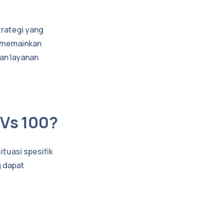
trategi yang
i memainkan
an layanan
 Vs 100?
tuasi spesifik
g dapat