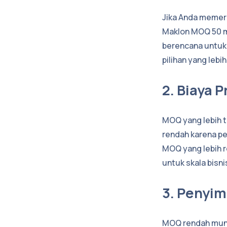
Jika Anda memerl
Maklon MOQ 50 mu
berencana untuk 
pilihan yang lebih
2. Biaya 
MOQ yang lebih 
rendah karena pe
MOQ yang lebih 
untuk skala bisnis
3. Penyim
MOQ rendah mung