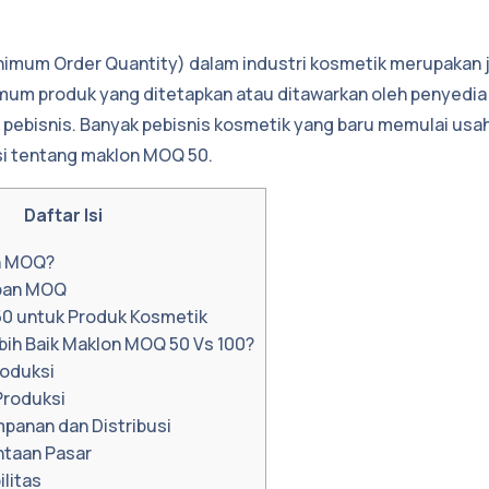
imum Order Quantity) dalam industri kosmetik merupakan 
um produk yang ditetapkan atau ditawarkan oleh penyedia
 pebisnis. Banyak pebisnis kosmetik yang baru memulai us
si tentang maklon MOQ 50.
Daftar Isi
n MOQ?
pan MOQ
0 untuk Produk Kosmetik
ih Baik Maklon MOQ 50 Vs 100?
roduksi
Produksi
mpanan dan Distribusi
ntaan Pasar
ilitas