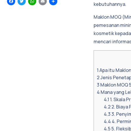
Facebook
Twitter
WhatsApp
Email
Share
kebutuhannya.
Maklon MOQ (Min
pemesanan minim
kosmetik kepada
mencari informa
1
Apa itu Maklo
2
Jenis Peneta
3
Maklon MOQ 5
4
Mana yang Leb
4.1
1. Skala P
4.2
2. Biaya 
4.3
3. Penyi
4.4
4. Permi
4.5
5. Fleksib