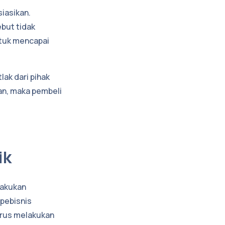
iasikan.
but tidak
ntuk mencapai
ak dari pihak
an, maka pembeli
ik
lakukan
 pebisnis
arus melakukan