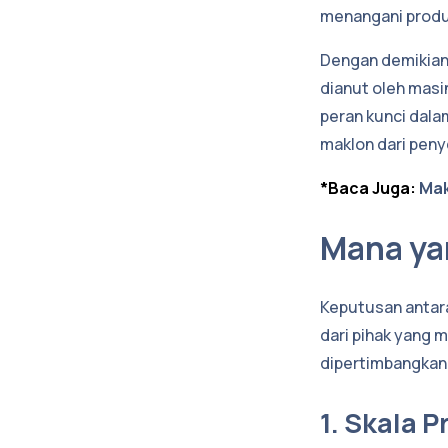
menangani produk
Dengan demikian,
dianut oleh masi
peran kunci dal
maklon dari peny
*Baca Juga:
Mak
Mana ya
Keputusan antara
dari pihak yang 
dipertimbangkan
1. Skala 