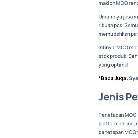
maklon MOQ ren
Umumnya jasa mak
ribuan pcs. Semua
memudahkan para
Intinya, MOQ mer
stok produk. Seh
yang optimal.
*Baca Juga:
Sya
Jenis P
Penetapan MOQ ad
platform online, 
penetapan MOQ y