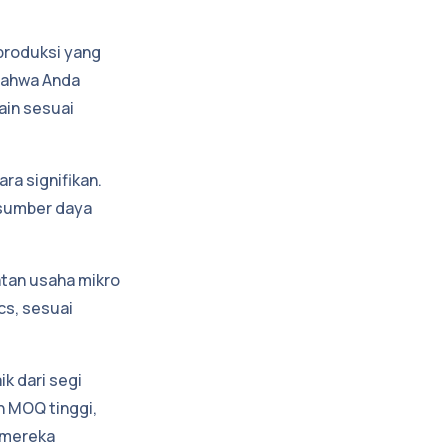
produksi yang
bahwa Anda
ain sesuai
ra signifikan.
 sumber daya
tan usaha mikro
cs, sesuai
k dari segi
 MOQ tinggi,
 mereka