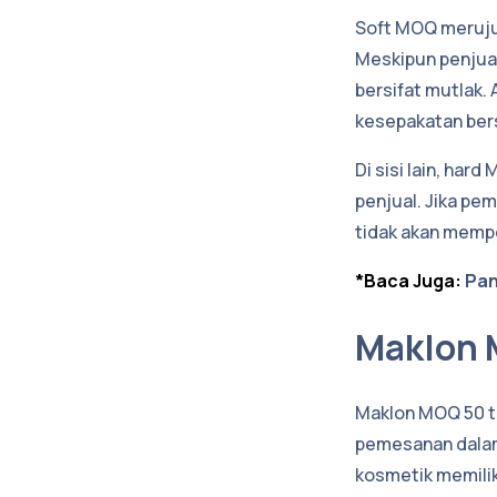
Soft MOQ meruju
Meskipun penjual
bersifat mutlak.
kesepakatan ber
Di sisi lain, ha
penjual. Jika pe
tidak akan mempe
*Baca Juga:
Pan
Maklon 
Maklon MOQ 50 t
pemesanan dalam 
kosmetik memilik