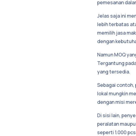
pemesanan dalam
Jelas saja ini 
lebih terbatas a
memilih jasa ma
dengan kebutuha
Namun MOQ yang d
Tergantung pada 
yang tersedia.
Sebagai contoh, 
lokal mungkin m
dengan misi mere
Di sisi lain, pen
peralatan maupu
seperti 1.000 pc