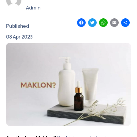
Admin
Facebook
Twitter
WhatsApp
Email
Sh
Published:
08
Apr
2023