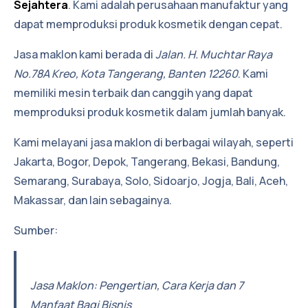
Sejahtera
. Kami adalah perusahaan manufaktur yang
dapat memproduksi produk kosmetik dengan cepat.
Jasa maklon kami berada di
Jalan. H. Muchtar Raya
No.78A Kreo, Kota Tangerang, Banten 12260
. Kami
memiliki mesin terbaik dan canggih yang dapat
memproduksi produk kosmetik dalam jumlah banyak.
Kami melayani jasa maklon di berbagai wilayah, seperti
Jakarta
,
Bogor
,
Depok
,
Tangerang
,
Bekasi
,
Bandung
,
Semarang
,
Surabaya
,
Solo
,
Sidoarjo
,
Jogja
,
Bali
,
Aceh
,
Makassar
, dan lain sebagainya.
Sumber:
Jasa Maklon: Pengertian, Cara Kerja dan 7
Manfaat Bagi Bisnis