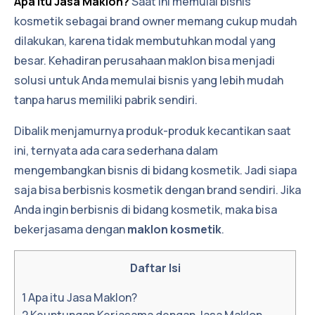
Apa itu Jasa Maklon?
Saat ini memulai bisnis
kosmetik sebagai brand owner memang cukup mudah
dilakukan, karena tidak membutuhkan modal yang
besar. Kehadiran perusahaan maklon bisa menjadi
solusi untuk Anda memulai bisnis yang lebih mudah
tanpa harus memiliki pabrik sendiri.
Dibalik menjamurnya produk-produk kecantikan saat
ini, ternyata ada cara sederhana dalam
mengembangkan bisnis di bidang kosmetik. Jadi siapa
saja bisa berbisnis kosmetik dengan brand sendiri. Jika
Anda ingin berbisnis di bidang kosmetik, maka bisa
bekerjasama dengan
maklon kosmetik
.
Daftar Isi
1
Apa itu Jasa Maklon?
2
Keuntungan Kerjasama dengan Jasa Maklon