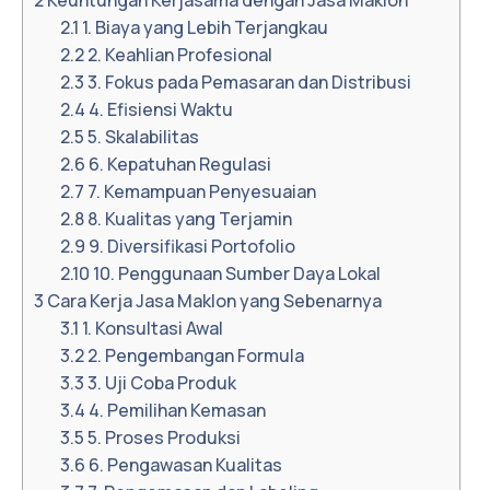
2.1
1. Biaya yang Lebih Terjangkau
2.2
2. Keahlian Profesional
2.3
3. Fokus pada Pemasaran dan Distribusi
2.4
4. Efisiensi Waktu
2.5
5. Skalabilitas
2.6
6. Kepatuhan Regulasi
2.7
7. Kemampuan Penyesuaian
2.8
8. Kualitas yang Terjamin
2.9
9. Diversifikasi Portofolio
2.10
10. Penggunaan Sumber Daya Lokal
3
Cara Kerja Jasa Maklon yang Sebenarnya
3.1
1. Konsultasi Awal
3.2
2. Pengembangan Formula
3.3
3. Uji Coba Produk
3.4
4. Pemilihan Kemasan
3.5
5. Proses Produksi
3.6
6. Pengawasan Kualitas