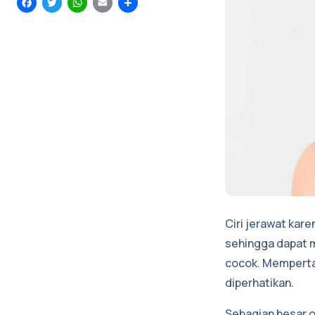
Facebook
Twitter
WhatsApp
Email
Share
Ciri jerawat ka
sehingga dapat m
cocok. Mempertah
diperhatikan.
Sebagian besar 