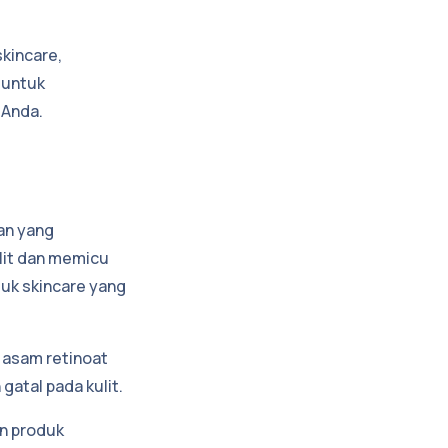
kincare,
 untuk
 Anda.
han yang
lit dan memicu
duk skincare yang
u asam retinoat
gatal pada kulit.
an produk