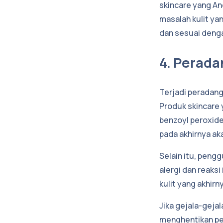
skincare yang An
masalah kulit y
dan sesuai dengan
4. Perad
Terjadi peradang
Produk skincare 
benzoyl peroxide
pada akhirnya ak
Selain itu, peng
alergi dan reaks
kulit yang akhirn
Jika gejala-geja
menghentikan pe