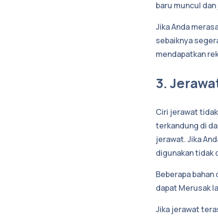
baru muncul dan 
Jika Anda meras
sebaiknya segera
mendapatkan rek
3. Jerawa
Ciri jerawat tida
terkandung di da
jerawat. Jika And
digunakan tidak 
Beberapa bahan d
dapat Merusak la
Jika jerawat ter