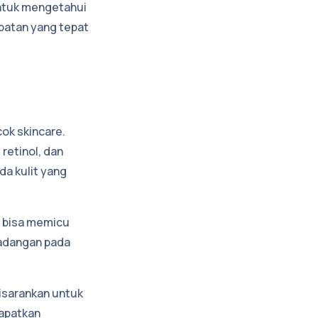
untuk mengetahui
batan yang tepat
ok skincare.
retinol, dan
da kulit yang
a bisa memicu
eradangan pada
isarankan untuk
dapatkan