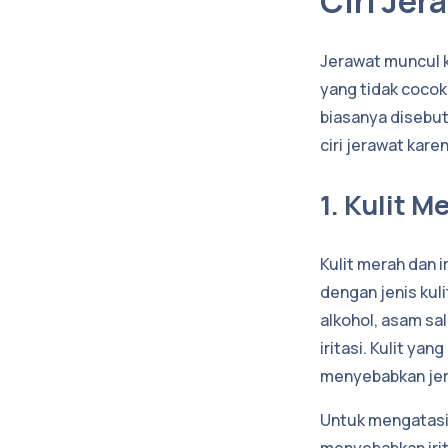
Ciri Jer
Jerawat muncul k
yang tidak cocok
biasanya disebut
ciri jerawat kare
1. Kulit M
Kulit merah dan 
dengan jenis kul
alkohol, asam sa
iritasi. Kulit ya
menyebabkan jer
Untuk mengatasi 
menyebabkan irit