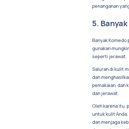
penanganan yang
5. Banya
Banyak Komedo pu
gunakan mungkin 
seperti jerawat.
Saluran di kulit
dan menghasilkan
pemakaian, dan 
dan jerawat.
Oleh karena itu,
untuk kulit Anda
dan menjaga keb