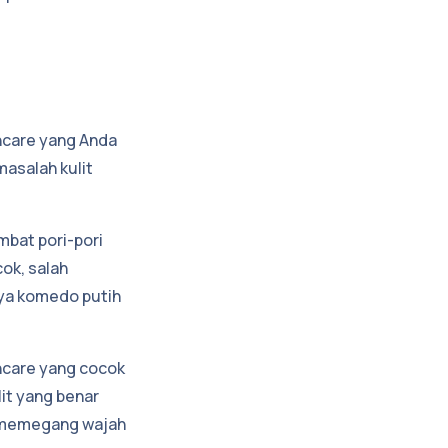
ncare yang Anda
asalah kulit
mbat pori-pori
ok, salah
ya komedo putih
incare yang cocok
lit yang benar
n memegang wajah