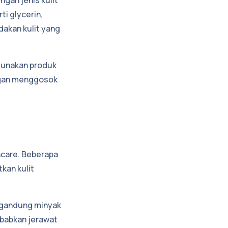
i glycerin,
akan kulit yang
ggunakan produk
angan menggosok
ncare. Beberapa
kan kulit
ngandung minyak
ebabkan jerawat