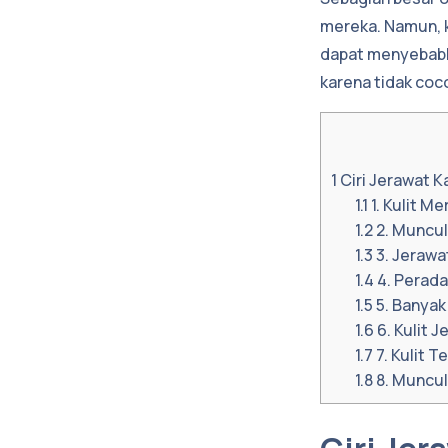
mereka. Namun, k
dapat menyebabka
karena tidak coc
1
Ciri Jerawat K
1.1
1. Kulit Me
1.2
2. Muncul
1.3
3. Jerawa
1.4
4. Perad
1.5
5. Banyak
1.6
6. Kulit 
1.7
7. Kulit T
1.8
8. Muncul