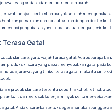
jerawat yang sudah ada menjadi semakin parah.
a jerawat menjadi bertambah banyak setelah menggunakan s
 hentikan pemakaian dan konsultasikan dengan dokter kulit
omendasi pengobatan yang tepat sesuai dengan jenis kulit
t Terasa Gatal
k cocok skincare, yaitu wajah terasa gatal. Ada beberapa ba
lam produk skincare yang dapat menyebabkan gatal pada ku
a merasa jerawat yang timbul terasa gatal, maka itu ciri pro
cocok.
alam produk skincare tertentu seperti alkohol, retinol, ata
pisan kulit dan merusak kelenjar minyak serta menyebabkan 
asa gatal, Anda disarankan untuk segera hentikan pengguna