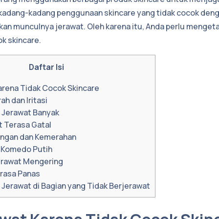
adang-kadang penggunaan skincare yang tidak cocok dengan
n munculnya jerawat. Oleh karena itu, Anda perlu mengetah
ok skincare.
Daftar Isi
arena Tidak Cocok Skincare
rah dan Iritasi
 Jerawat Banyak
t Terasa Gatal
angan dan Kemerahan
 Komedo Putih
Jerawat Mengering
erasa Panas
 Jerawat di Bagian yang Tidak Berjerawat