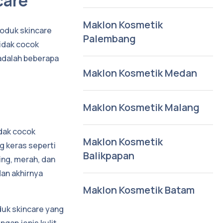
care
Maklon Kosmetik
roduk skincare
Palembang
idak cocok
 adalah beberapa
Maklon Kosmetik Medan
Maklon Kosmetik Malang
idak cocok
Maklon Kosmetik
g keras seperti
Balikpapan
ing, merah, dan
dan akhirnya
Maklon Kosmetik Batam
duk skincare yang
ngan jenis kulit