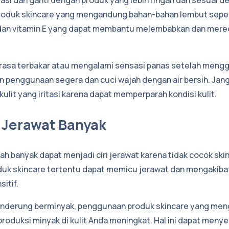
roduk skincare yang mengandung bahan-bahan lembut sepert
 dan vitamin E yang dapat membantu melembabkan dan mered
terasa terbakar atau mengalami sensasi panas setelah men
an penggunaan segera dan cuci wajah dengan air bersih. J
ulit yang iritasi karena dapat memperparah kondisi kulit.
 Jerawat Banyak
h banyak dapat menjadi ciri jerawat karena tidak cocok ski
uk skincare tertentu dapat memicu jerawat dan mengakibat
sitif.
 cenderung berminyak, penggunaan produk skincare yang me
oduksi minyak di kulit Anda meningkat. Hal ini dapat meny