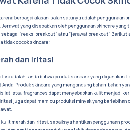
awat Karena Tidak Cocok Skin
arena berbagai alasan, salah satunya adalah penggunaan p
. Jerawat yang disebabkan oleh penggunaan skincare yang t
 sebagai “reaksi breakout” atau “jerawat breakout”. Berikut
na tidak cocok skincare:
erah dan Iritasi
iritasi adalah tanda bahwa produk skincare yang digunakan t
it Anda. Produk skincare yang mengandung bahan-bahan yan
lisilat, atau fragrances dapat menyebabkan kulit menjadi ker
ng iritasi juga dapat memicu produksi minyak yang berlebihan 
awat.
kulit merah dan iritasi, sebaiknya hentikan penggunaan pro
asi dan ganti dengan produk yang lebih ringan dan sesuai de