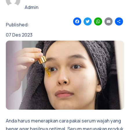
Admin
Facebook
Twitter
WhatsApp
Email
Sh
Published:
07
Des
2023
Anda harus menerapkan cara pakai serum wajah yang
benar agar hasilnya optimal. Serum merupakan produk