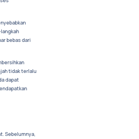
oses
menyebabkan
-langkah
ar bebas dari
embersihkan
ah tidak terlalu
da dapat
mendapatkan
at. Sebelumnya,