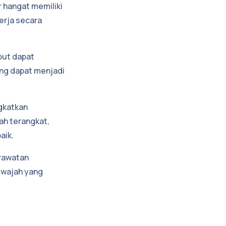
 hangat memiliki
erja secara
ebut dapat
ang dapat menjadi
gkatkan
ah terangkat,
aik.
erawatan
 wajah yang