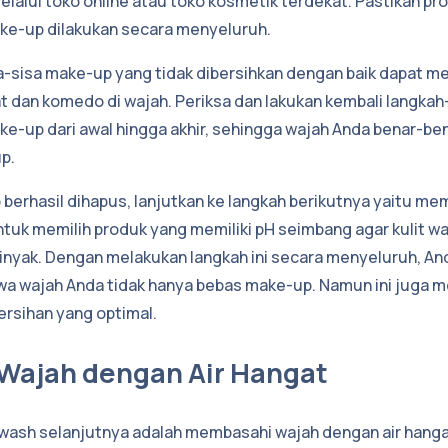
alui toko online atau toko kosmetik terdekat. Pastikan pr
e-up dilakukan secara menyeluruh.
isa-sisa make-up yang tidak dibersihkan dengan baik dapat 
t dan komedo di wajah. Periksa dan lakukan kembali langkah
-up dari awal hingga akhir, sehingga wajah Anda benar-ben
p.
berhasil dihapus, lanjutkan ke langkah berikutnya yaitu m
ntuk memilih produk yang memiliki pH seimbang agar kulit waj
inyak. Dengan melakukan langkah ini secara menyeluruh, An
a wajah Anda tidak hanya bebas make-up. Namun ini juga 
rsihan yang optimal.
 Wajah dengan Air Hangat
l wash selanjutnya adalah membasahi wajah dengan air hang