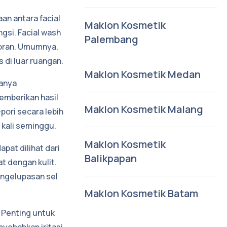
n antara facial
Maklon Kosmetik
gsi. Facial wash
Palembang
toran. Umumnya,
s di luar ruangan.
Maklon Kosmetik Medan
hanya
emberikan hasil
Maklon Kosmetik Malang
pori secara lebih
 kali seminggu.
Maklon Kosmetik
pat dilihat dari
Balikpapan
t dengan kulit.
engelupasan sel
Maklon Kosmetik Batam
. Penting untuk
nyebabkan iritasi.