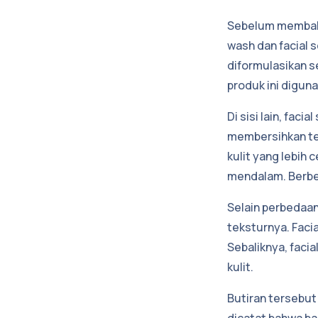
Sebelum membahas
wash dan facial 
diformulasikan 
produk ini diguna
Di sisi lain, fac
membersihkan te
kulit yang lebih
mendalam. Berbed
Selain perbedaan 
teksturnya. Faci
Sebaliknya, faci
kulit.
Butiran tersebut 
dicatat bahwa bag