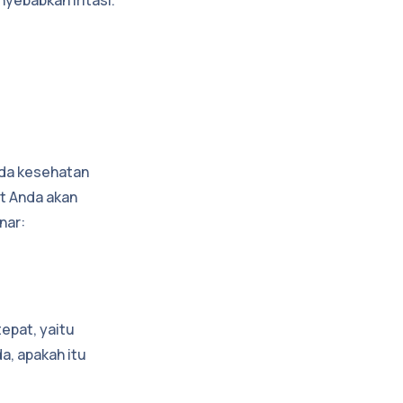
ada kesehatan
it Anda akan
nar:
epat, yaitu
a, apakah itu