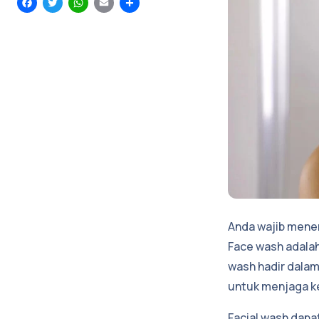
Facebook
Twitter
WhatsApp
Email
Share
Anda wajib mener
Face wash adalah
wash hadir dalam
untuk menjaga ke
Facial wash dapa