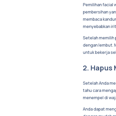
Pemilihan facial
pembersihan yang
membaca kandung
menyebabkan irita
Setelah memilih 
dengan lembut. M
untuk bekerja s
2. Hapus
Setelah Anda mem
tahu cara menga
menempel di waja
Anda dapat meng