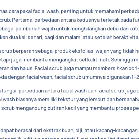
 cara pakai facial wash, penting untuk memahami perbedaa
scrub. Pertama, perbedaan antara keduanya terletak pada fun
sebagai pembersih wajah untuk menghilangkan debu dan ko
kan dua kali sehari, pagi dan malam, atau setelah beraktivita
ial scrub berperan sebagai produk eksfoliasi wajah yang tidak 
tapi juga membantu mengangkat sel kulit mati. Sehingga m
 cerah dan halus. Facial scrub juga mampu membersihkan pori-
a dengan facial wash, facial scrub umumnya digunakan 1–2
fungsi, perbedaan antara facial wash dan facial scrub juga da
al wash biasanya memiliki tekstur yang lembut dan bersahaba
al scrub mengandung butiran kecil yang membantu proses p
dapat berasal dari ekstrak buah, biji, atau kacang-kacangan
i pemilik kulit wajah yang sensitif, butiran kecil ini dapat me