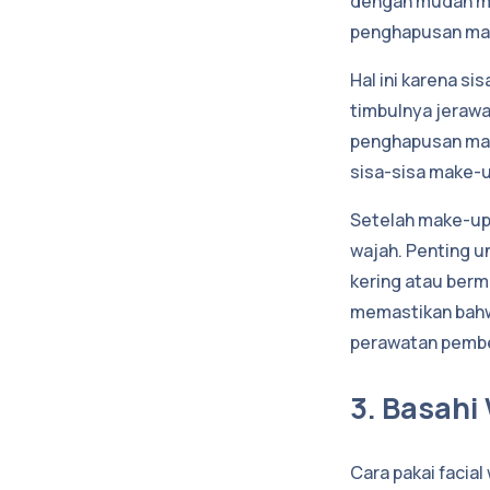
dengan mudah mel
penghapusan mak
Hal ini karena s
timbulnya jerawa
penghapusan make
sisa-sisa make-u
Setelah make-up 
wajah. Penting u
kering atau berm
memastikan bahw
perawatan pembe
3. Basahi
Cara pakai facia