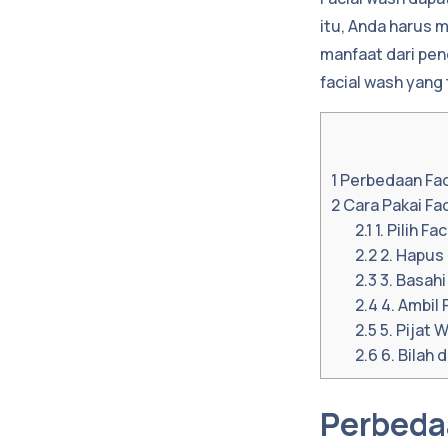
itu, Anda harus 
manfaat dari pen
facial wash yang 
1
Perbedaan Fac
2
Cara Pakai Fa
2.1
1. Pilih F
2.2
2. Hapus
2.3
3. Basahi
2.4
4. Ambil
2.5
5. Pijat
2.6
6. Bilah 
Perbeda