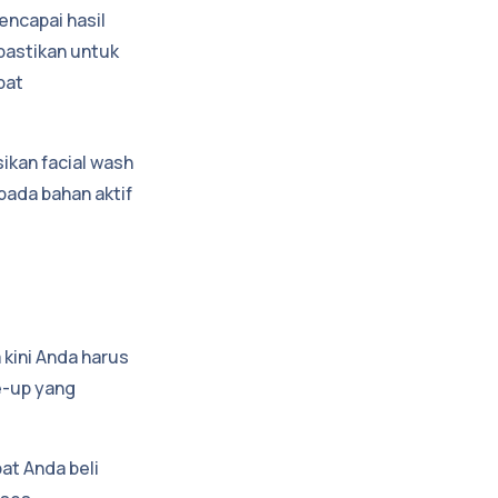
encapai hasil
pastikan untuk
pat
ikan facial wash
ada bahan aktif
 kini Anda harus
e-up yang
t Anda beli