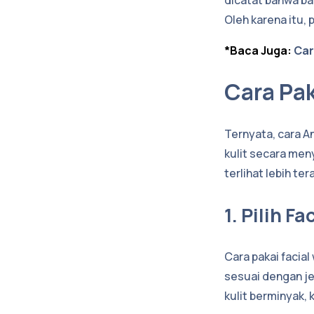
Oleh karena itu, 
*Baca Juga:
Car
Cara Pa
Ternyata, cara 
kulit secara men
terlihat lebih te
1. Pilih 
Cara pakai facia
sesuai dengan je
kulit berminyak, 