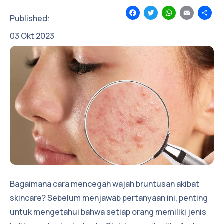
Facebook
Twitter
WhatsApp
Email
Sh
Published:
03
Okt
2023
Bagaimana cara mencegah wajah bruntusan akibat
skincare? Sebelum menjawab pertanyaan ini, penting
untuk mengetahui bahwa setiap orang memiliki jenis